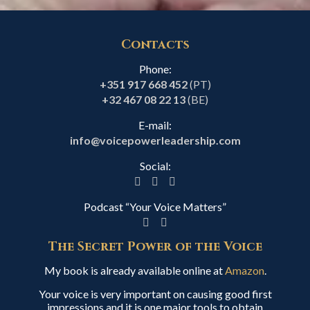
Contacts
Phone:
+351 917 668 452
(PT)
+32 467 08 22 13
(BE)
E-mail:
info@voicepowerleadership.com
Social:
Podcast “Your Voice Matters”
The Secret Power of the Voice
My book is already available online at
Amazon
.
Your voice is very important on causing good first
impressions and it is one major tools to obtain