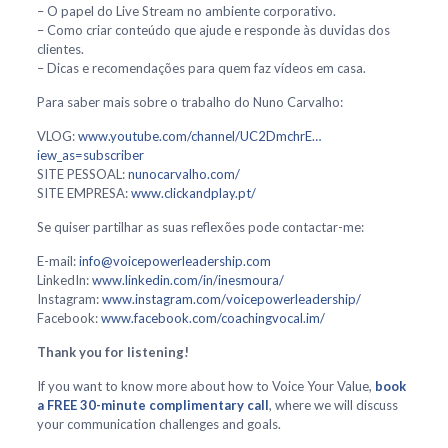
– O papel do Live Stream no ambiente corporativo.
– Como criar conteúdo que ajude e responde às duvidas dos
clientes.
– Dicas e recomendações para quem faz vídeos em casa.
Para saber mais sobre o trabalho do Nuno Carvalho:
VLOG:
www.youtube.com/channel/UC2DmchrE…
iew_as=subscriber
SITE PESSOAL:
nunocarvalho.com/
SITE EMPRESA:
www.clickandplay.pt/
Se quiser partilhar as suas reflexões pode contactar-me:
E-mail:
info@voicepowerleadership.com
LinkedIn:
www.linkedin.com/in/inesmoura/
Instagram:
www.instagram.com/voicepowerleadership/
Facebook:
www.facebook.com/coachingvocal.im/
Thank you for listening!
If you want to know more about how to Voice Your Value,
book
a FREE 30-minute complimentary call
, where we will discuss
your communication challenges and goals.