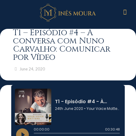
T1 – Episódio #4 – À
conversa com Nuno
Carvalho: Comunicar
por Vídeo
June 24, 2020