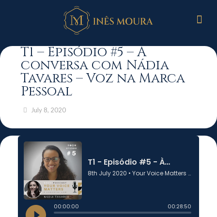
T1 – Episódio #5 – À
conversa com Nádia
Tavares – Voz na Marca
Pessoal
July 8, 2020