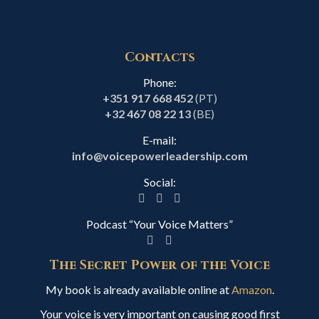
Contacts
Phone:
+351 917 668 452
(PT)
+32 467 08 22 13
(BE)
E-mail:
info@voicepowerleadership.com
Social:
Podcast “Your Voice Matters”
The Secret Power of the Voice
My book is already available online at
Amazon
.
Your voice is very important on causing good first