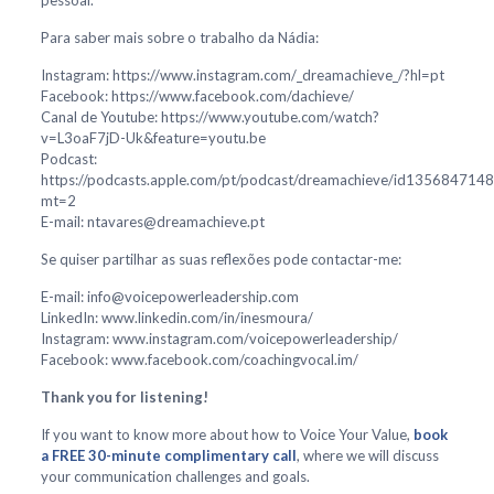
pessoal.
Para saber mais sobre o trabalho da Nádia:
Instagram: https://www.instagram.com/_dreamachieve_/?hl=pt
Facebook: https://www.facebook.com/dachieve/
Canal de Youtube: https://www.youtube.com/watch?
v=L3oaF7jD-Uk&feature=youtu.be
Podcast:
https://podcasts.apple.com/pt/podcast/dreamachieve/id1356847148
mt=2
E-mail: ntavares@dreamachieve.pt
Se quiser partilhar as suas reflexões pode contactar-me:
E-mail: info@voicepowerleadership.com
LinkedIn: www.linkedin.com/in/inesmoura/
Instagram: www.instagram.com/voicepowerleadership/
Facebook: www.facebook.com/coachingvocal.im/
Thank you for listening!
If you want to know more about how to Voice Your Value,
book
a FREE 30-minute complimentary call
, where we will discuss
your communication challenges and goals.