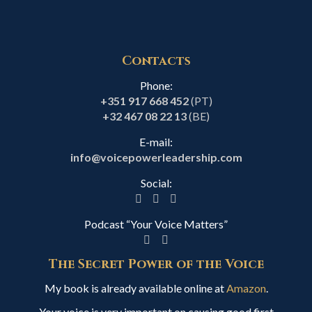
Contacts
Phone:
+351 917 668 452
(PT)
+32 467 08 22 13
(BE)
E-mail:
info@voicepowerleadership.com
Social:
Podcast “Your Voice Matters”
The Secret Power of the Voice
My book is already available online at
Amazon
.
Your voice is very important on causing good first