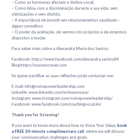
– Como as hormonas afectam o timbre vocal;
– Como lidou com a discriminação durante a sua vida, sem
vitimizações e sem chichés;
– A importância de investir em relacionamentos saudáveis –
alguns conselhos;
– O poder da aceitação, de sermos nós próprios e de estarmos
dispostos a mudar.
Para saber mais sobre a Alexandra Maria dos Santos:
Facebook: https://www.facebook.com/alexandra.santos84
Blog:https://ousoescrever.com
Se quiser partilhar as suas reflexões pode contactar-me:
E-mail: info@voicepowerleadership.com
LinkedIn: www.linkedin.com/in/inesmoura/
Instagram: www.instagram.com/voicepowerleadership/
Facebook: www.facebook.com/coachingvocal.im/
Thank you for listening!
If you want to know more about how to Voice Your Value,
book
a FREE 30-minute complimentary call
, where we will discuss
your communication challenges and goals.